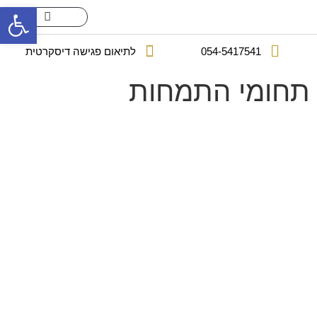
פתח סרגל
עורך דין פלילי אמיר ברכה
תחומי התמחות
054-5417541
לתיאום פגישה דיסקרטית
תחומי התמחות