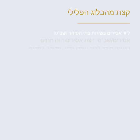
קצת מהבלוג הפלילי
ליווי אסירים בשירות בתי הסוהר (שב"ס)
אסירים/שב"ס: ייצוג אסירים הינו תחום
שאיננו מוכר לרוב עורכי הדין. מדובר בתחום
קטן יחסית אך משמעותי
נפגעי עבירה
ייצוג נפגעי עבירה: ע"פ חוק זכויות עבירה,
זכאי כל קרבן עבירה להיות מיוצג ע"י עורך דין