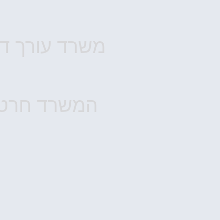
משרד עורך די
המשרד חרט ע
ו