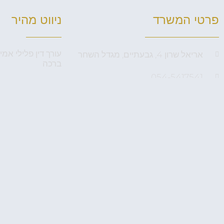
פרטי המשרד
ניווט מהיר
עורך דין פלילי אמי
אריאל שרון 4, גבעתיים, מגדל השחר
ברכה
054-5417541
אודות
לקביעת פגישה דיסקרטית
תחומי התמחות
Amirous@gmail.com
בלוג פלילי
צור קשר